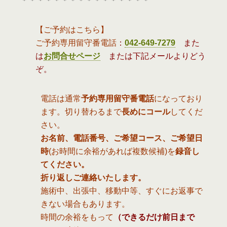
＊＊＊＊＊＊＊＊＊＊＊＊＊＊＊＊
【ご予約はこちら】
ご予約専用留守番電話
：
042-649-7279
また
は
お問合せページ
または下記メールよりどう
ぞ。
電話は通常
予約専用留守番電話
になっており
ます。切り替わるまで
長めにコール
してくだ
さい。
お名前、電話番号、ご希望コース、ご希望日
時
(お時間に余裕があれば複数候補)を
録音し
てください。
折り返しご連絡いたします。
施術中、出張中、移動中等、すぐにお返事で
きない場合もあります。
時間の余裕をもって
（できるだけ前日まで