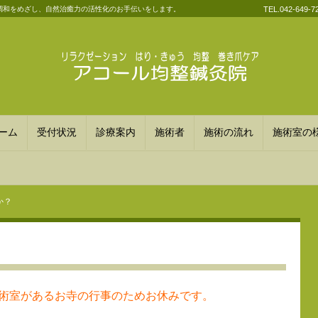
調和をめざし、自然治癒力の活性化のお手伝いをします。
TEL.042-649-7
ーム
受付状況
診療案内
施術者
施術の流れ
施術室の
か？
施術室があるお寺の行事のためお休みです。