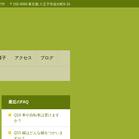
279
〒192-0056 東京都
八王子市追分町6-15
様子
アクセス
ブログ
最近のFAQ
Q16 車や自転車は置けます
か？
Q15 鍼はどんな鍼をつかいま
すか？