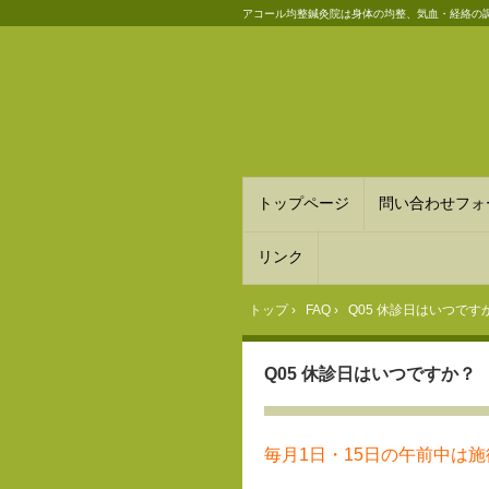
アコール均整鍼灸院は身体の均整、気血・経絡の
トップページ
問い合わせフォ
リンク
トップ
›
FAQ
›
Q05 休診日はいつです
Q05 休診日はいつですか？
毎月1日・15日の午前中は