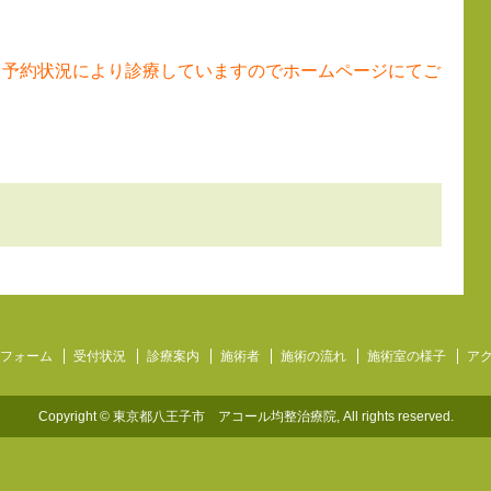
。予約状況により診療していますのでホームページにてご
フォーム
受付状況
診療案内
施術者
施術の流れ
施術室の様子
ア
Copyright © 東京都八王子市 アコール均整治療院, All rights reserved.